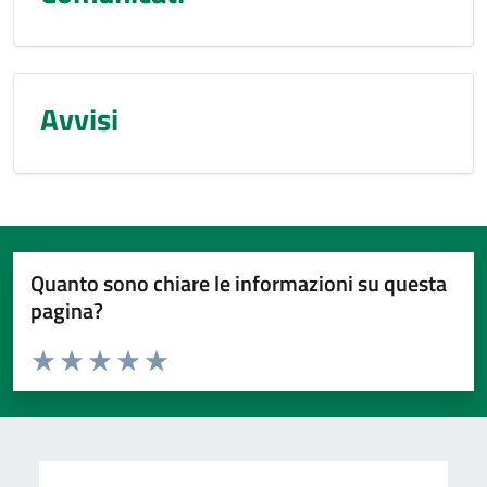
Avvisi
Quanto sono chiare le informazioni su questa
pagina?
Valuta da 1 a 5 stelle la pagina
Valuta 1 stelle su 5
Valuta 2 stelle su 5
Valuta 3 stelle su 5
Valuta 4 stelle su 5
Valuta 5 stelle su 5