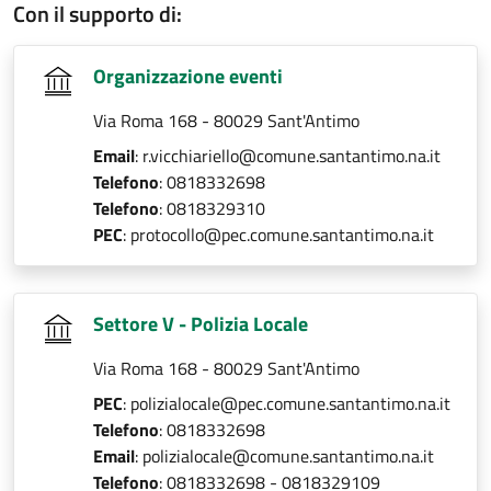
Con il supporto di:
Organizzazione eventi
Via Roma 168 - 80029 Sant'Antimo
Email
: r.vicchiariello@comune.santantimo.na.it
Telefono
: 0818332698
Telefono
: 0818329310
PEC
: protocollo@pec.comune.santantimo.na.it
Settore V - Polizia Locale
Via Roma 168 - 80029 Sant'Antimo
PEC
: polizialocale@pec.comune.santantimo.na.it
Telefono
: 0818332698
Email
: polizialocale@comune.santantimo.na.it
Telefono
: 0818332698 - 0818329109