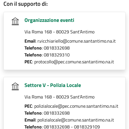
Con il supporto di:
Organizzazione eventi
Via Roma 168 - 80029 Sant'Antimo
Email
: r.vicchiariello@comune.santantimo.na.it
Telefono
: 0818332698
Telefono
: 0818329310
PEC
: protocollo@pec.comune.santantimo.na.it
Settore V - Polizia Locale
Via Roma 168 - 80029 Sant'Antimo
PEC
: polizialocale@pec.comune.santantimo.na.it
Telefono
: 0818332698
Email
: polizialocale@comune.santantimo.na.it
Telefono
: 0818332698 - 0818329109