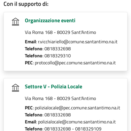
Con il supporto di:
Organizzazione eventi
Via Roma 168 - 80029 Sant'Antimo
Email
: r.vicchiariello@comune.santantimo.na.it
Telefono
: 0818332698
Telefono
: 0818329310
PEC
: protocollo@pec.comune.santantimo.na.it
Settore V - Polizia Locale
Via Roma 168 - 80029 Sant'Antimo
PEC
: polizialocale@pec.comune.santantimo.na.it
Telefono
: 0818332698
Email
: polizialocale@comune.santantimo.na.it
Telefono
: 0818332698 - 0818329109